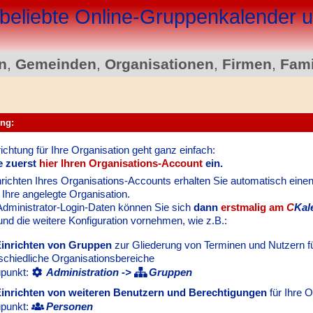
beliebte Online-Gruppen­kalender
n
,
Gemeinden
,
Organisationen
,
Firmen
,
Fami
ung:
richtung für Ihre Organisation geht ganz einfach:
e zuerst
hier Ihren Organisations-Account
ein.
richten Ihres Organisations-Accounts erhalten Sie automatisch einen
 Ihre angelegte Organisation.
Administrator-Login-Daten können Sie sich
dann
erstmalig am
C
Kal
nd die weitere Konfiguration vornehmen, wie z.B.:
inrichten von Gruppen
zur Gliederung von Terminen und Nutzern f
schiedliche Organisationsbereiche
punkt:
Administration ->
Gruppen
inrichten von weiteren Benutzern und Berechtigungen
für Ihre O
punkt:
Personen