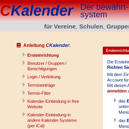
Der bewährt-
C
Kalender
system
für Vereine
,
Schulen
,
Gruppe
Anleitung
C
Kalender
:
Ersteinricht
Ersteinrichtung
Die Erstein
Benutzer / Gruppen /
Richten Si
Berechtigungen
Mit dem Ein
Login / Verlinkung
Account für
Termineinträge
Mit diesen 
anmelden
u
Termin-Filter
das
E
Kalender-Einbindung in Ihre
unter
Website
Menü
Kalender-Einbindung in
andere Kalender-Systeme
das
E
(per iCal)
Menü