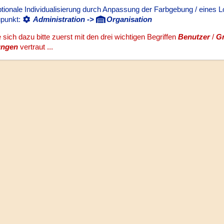
ptionale Individualisierung durch Anpassung der Farbgebung / eines Lo
punkt:
Administration ->
Organisation
sich dazu bitte zuerst mit den drei wichtigen Begriffen
Benutzer
/
G
ungen
vertraut ...