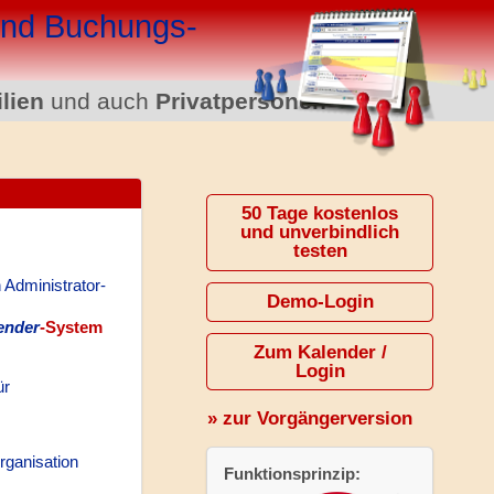
 und Buchungs­
lien
und auch
Privatpersonen
50 Tage kostenlos
und unverbindlich
testen
 Administrator-
Demo-Login
ender
-System
Zum Kalender /
Login
ür
» zur Vorgängerversion
rganisation
Funktionsprinzip: